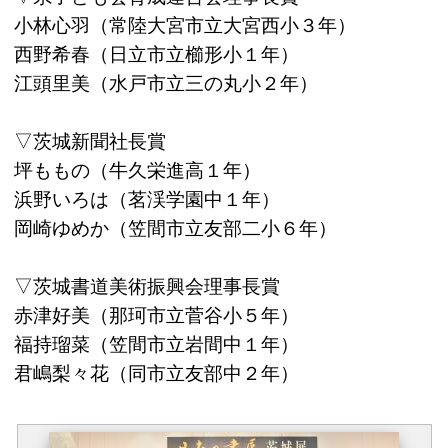
小林心羽（常陸大宮市立大宮西小３年）
西野希春（日立市立櫛形小１年）
江頭里美（水戸市立三の丸小２年）
▽茨城新聞社長賞
坪ももの（牛久栄進高１年）
浜野いろは（茗渓学園中１年）
岡崎ゆめか（笠間市立友部二小６年）
▽茨城書道美術振興会理事長賞
赤津好美（那珂市立菅谷小５年）
福持瑠菜（笠間市立岩間中１年）
君嶋梨々花（同市立友部中２年）