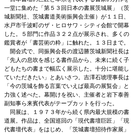
一堂に集めた「第５３回日本の書展茨城展」（茨
城新聞社、茨城書道美術振興会主催）が１１日、
水戸市千波町のザ・ヒロサワ・シティ会館で開幕
した。５部門に作品３２２点が展示され、多くの
鑑賞者が「書芸術の粋」に触れた。１３日まで。
開会式で、同振興会長の渡辺勝茨城新聞社長は
「先人の息吹を感じる書作品から、未来に続く子
どもたちの書まで幅広く展示した。十分に堪能し
ていただきたい」とあいさつ。吉澤石琥理事長は
「今の茨城を飾る言葉でいえば最高の展覧会」と
力強く述べた。幕開けを祝い、主催者と岩下泰善
副知事ら来賓代表がテープカットを行った。
同展は、１９７３年から続く県内最大規模の書
道展。作品は、全国巡回の「現代書壇巨匠」「現
代書壇代表」をはじめ、「茨城書壇招待作家展」