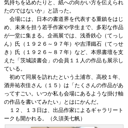
気持ちを込めたりと、紙への向かい方を伝えられ
たのではないか」と語った。
会場には、日本の書道界を代表する重鎮をはじ
め、未来を担う若手作家や学生まで、多彩な作品
が一堂に集まる。企画展では、浅香鉄心（てっし
ん）氏（１９２６～９７年）や吉澤鐵石（てっせ
き）氏（１９２６～８７年）など、本県書壇を支
えた「茨城談書会」の会員１１人の作品も展示し
ている。
初めて同展を訪れたという土浦市、高校１年、
酒井祐衣佳さん（１５）は「たくさんの作品があ
ってすごい。いつか私も会場にあるような掛け軸
の作品を書いてみたい」とはにかんだ。
１２、１３日は、出品作家によるギャラリート
ークも開かれる。（久須美七帆）