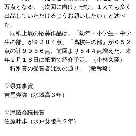
万点となる。（次回に向け）ぜひ、１人でも多く
出品していただけるようお願いしたい」と述べ
た。
同紙上展の応募作品は、「幼年・小学生・中学
生の部」が９２８４点、「高校生の部」が６５２
点の計９９３６点。前回より５４４点増えた。来
年２月１８日に紙面で紹介予定。（小林久隆）
特別賞の受賞者は次の通り。（敬称略）
▽県知事賞
吉尾爽弥（水城高３年）
▽県議会議長賞
佐原叶歩（水戸葵陵高２年）