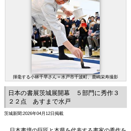
揮毫する小林千早さん＝水戸市千波町、鹿嶋栄寿撮影
日本の書展茨城展開幕 ５部門に秀作３
２２点 あすまで水戸
茨城新聞:2026年04月12日掲載
日本書壇の巨匠と本県を代表する書家の秀作を