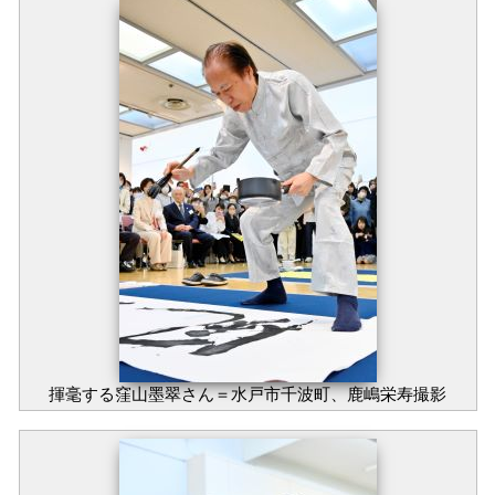
揮毫する窪山墨翠さん＝水戸市千波町、鹿嶋栄寿撮影