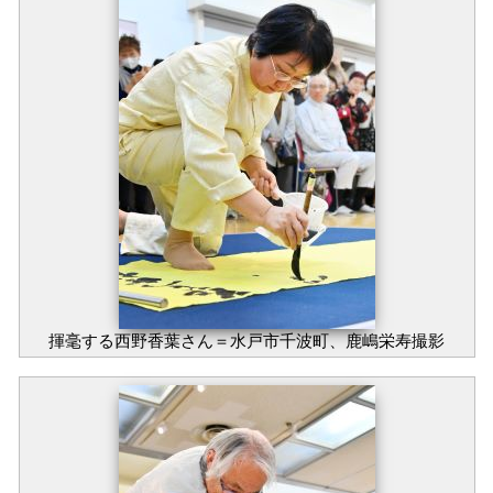
揮毫する西野香葉さん＝水戸市千波町、鹿嶋栄寿撮影