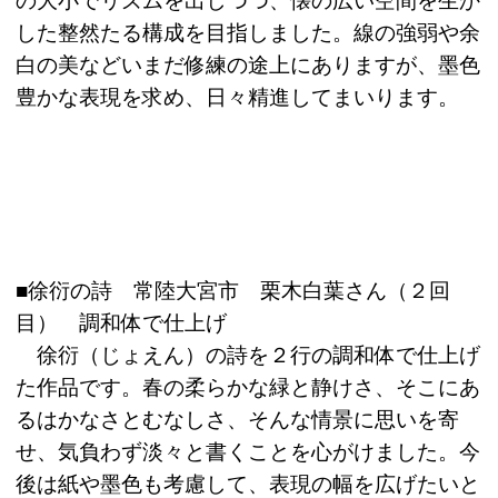
の大小でリズムを出しつつ、懐の広い空間を生か
した整然たる構成を目指しました。線の強弱や余
白の美などいまだ修練の途上にありますが、墨色
豊かな表現を求め、日々精進してまいります。
■徐衍の詩 常陸大宮市 栗木白葉さん（２回
目） 調和体で仕上げ
徐衍（じょえん）の詩を２行の調和体で仕上げ
た作品です。春の柔らかな緑と静けさ、そこにあ
るはかなさとむなしさ、そんな情景に思いを寄
せ、気負わず淡々と書くことを心がけました。今
後は紙や墨色も考慮して、表現の幅を広げたいと