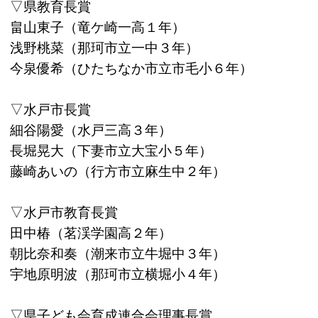
▽県教育長賞
畠山東子（竜ケ崎一高１年）
浅野桃菜（那珂市立一中３年）
今泉優希（ひたちなか市立市毛小６年）
▽水戸市長賞
細谷陽愛（水戸三高３年）
長堀晃大（下妻市立大宝小５年）
藤崎あいの（行方市立麻生中２年）
▽水戸市教育長賞
田中椿（茗渓学園高２年）
朝比奈和奏（潮来市立牛堀中３年）
宇地原明波（那珂市立横堀小４年）
▽県子ども会育成連合会理事長賞