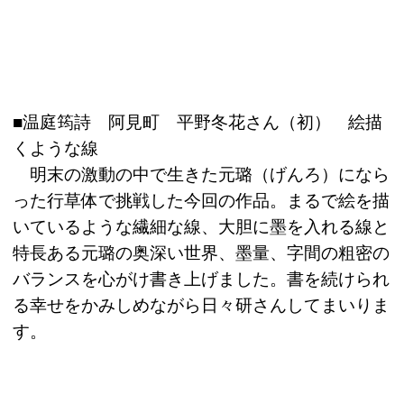
■温庭筠詩 阿見町 平野冬花さん（初） 絵描
くような線
明末の激動の中で生きた元璐（げんろ）になら
った行草体で挑戦した今回の作品。まるで絵を描
いているような繊細な線、大胆に墨を入れる線と
特長ある元璐の奥深い世界、墨量、字間の粗密の
バランスを心がけ書き上げました。書を続けられ
る幸せをかみしめながら日々研さんしてまいりま
す。