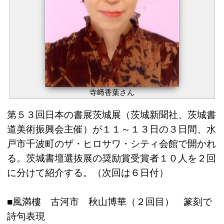
寺﨑香葉さん
第５３回日本の書展茨城展（茨城新聞社、茨城書
道美術振興会主催）が１１～１３日の３日間、水
戸市千波町のザ・ヒロサワ・シティ会館で開かれ
る。茨城書壇選抜展の奨励賞受賞者１０人を２回
に分けて紹介する。（次回は６日付）
■風満樓 古河市 秋山博華（２回目） 篆刻で
詩句表現