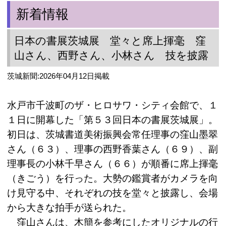
新着情報
日本の書展茨城展 堂々と席上揮毫 窪
山さん、西野さん、小林さん 技を披露
茨城新聞:2026年04月12日掲載
水戸市千波町のザ・ヒロサワ・シティ会館で、１
１日に開幕した「第５３回日本の書展茨城展」。
初日は、茨城書道美術振興会常任理事の窪山墨翠
さん（６３）、理事の西野香葉さん（６９）、副
理事長の小林千早さん（６６）が順番に席上揮毫
（きごう）を行った。大勢の鑑賞者がカメラを向
け見守る中、それぞれの技を堂々と披露し、会場
から大きな拍手が送られた。
窪山さんは、木簡を参考にしたオリジナルの行