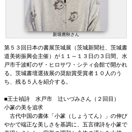
新堀應秋さん
第５３回日本の書展茨城展（茨城新聞社、茨城書
道美術振興会主催）が１１～１３日の３日間、水
戸市千波町のザ・ヒロサワ・シティ会館で開かれ
る。茨城書壇選抜展の奨励賞受賞者１０人のう
ち、残る５人を紹介する。
■王士禎詩 水戸市 辻いづみさん（２回目）
小篆の美を追求
古代中国の書体「小篆（しょうてん）」の伸び
やかで端正な美しさを基調に、五言律詩を小篆で