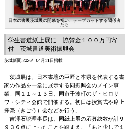
日本の書展茨城展の開幕を祝い、テープカットする関係者
たち
学生書道紙上展に 協賛金１００万円寄
付 茨城書道美術振興会
茨城新聞:2026年04月11日掲載
茨城展は、日本書壇の巨匠と本県を代表する書
家の作品を一堂に展示する同振興会のメイン事
業。同１１～１３日、同市千波町のザ・ヒロサ
ワ・シティ会館で開催する。初日は授賞式や席上
揮毫（きごう）会などを行う。
吉澤石琥理事長は、同紙上展の応募総数が計９
９３６点に上ったことを踏まえ、「あと少しで１