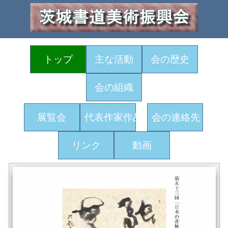
トップ
主な活動
会の歴史
会の組織
展覧会
代表作家作品
会の連絡先
リンク
動画